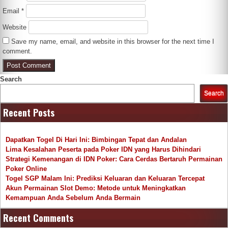
Email
*
Website
Save my name, email, and website in this browser for the next time I
comment.
Search
Search
Recent Posts
Dapatkan Togel Di Hari Ini: Bimbingan Tepat dan Andalan
Lima Kesalahan Peserta pada Poker IDN yang Harus Dihindari
Strategi Kemenangan di IDN Poker: Cara Cerdas Bertaruh Permainan
Poker Online
Togel SGP Malam Ini: Prediksi Keluaran dan Keluaran Tercepat
Akun Permainan Slot Demo: Metode untuk Meningkatkan
Kemampuan Anda Sebelum Anda Bermain
Recent Comments