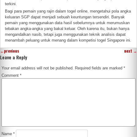
terkini.
Bagi para pemain yang rajin dalam togel online, mengetahui pola angka
keluaran SGP dapat menjadi sebuah keuntungan tersendiri. Banyak
pemain yang menggunakan data hasil sebelumnya untuk merumuskan
tebakan angka-angka yang bakal keluar. Oleh karena itu, bukan hanya
mengandalkan nasib, tetapi juga menggunakan teknik analisis dapat
menambah peluang untuk menang dalam kompetisi togel Singapore ini.
←
previous
next
→
Leave a Reply
Your email address will not be published.
Required fields are marked
*
Comment
*
Name
*