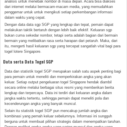
analisis untuk menebak nombor di masa depan. Acara bisa diakses
dari internet melalui bermacam-macam media, yang memudahkan
penggemar untuk untuk mengikuti setiap perkembangan informasi
dalam waktu yang cepat.
Dengan data data sgp SGP yang lengkap dan tepat, pemain dapat
melakukan taktik bertaruh dengan lebih baik efektif. Keluaran sgp
bukan cuma sekedar nombor, tetapi serta adalah bagian dari bermain
bermain yang melibatkan rasa serta harapan dari petaruh. Maka, dari
itu, mengerti hasil keluaran sgp yang tercepat sangatlah vital bagi para
togel lotere Singapore.
Data serta Data Togel SGP
Data dan statistik togel SGP merupakan salah satu aspek penting bagi
para pemain untuk meneliti dan memperkirakan angka yang akan
keluar. Setiap output pengeluaran togel Singapore hendak diambil
secara online melalui berbagai situs resmi yang memberikan berita
lengkap dan terpercaya. Data ini terdiri dari keluaran angka dalam
jangka waktu tertentu, sehingga pemain dapat meneliti pola dan
kecenderungan angka yang banyak muncul.
Selain itu statistik togel SGP pun mencakup jumlah angka dan
kombinasi yang pernah keluar sebelumnya. Informasi ini sungguh
berguna untuk membuat pilihan strategis dalam menempatkan taruhan.
Dengan melihat angka-angka yang sering muncul dan angka yang