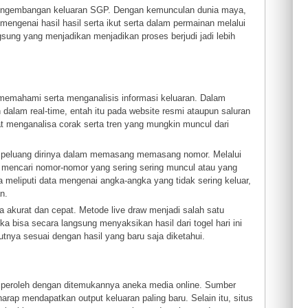
p pengembangan keluaran SGP. Dengan kemunculan dunia maya,
engenai hasil hasil serta ikut serta dalam permainan melalui
sung yang menjadikan menjadikan proses berjudi jadi lebih
r memahami serta menganalisis informasi keluaran. Dalam
dalam real-time, entah itu pada website resmi ataupun saluran
at menganalisa corak serta tren yang mungkin muncul dari
n peluang dirinya dalam memasang memasang nomor. Melalui
 mencari nomor-nomor yang sering sering muncul atau yang
meliputi data mengenai angka-angka yang tidak sering keluar,
n.
a akurat dan cepat. Metode live draw menjadi salah satu
a bisa secara langsung menyaksikan hasil dari togel hari ini
utnya sesuai dengan hasil yang baru saja diketahui.
diperoleh dengan ditemukannya aneka media online. Sumber
harap mendapatkan output keluaran paling baru. Selain itu, situs