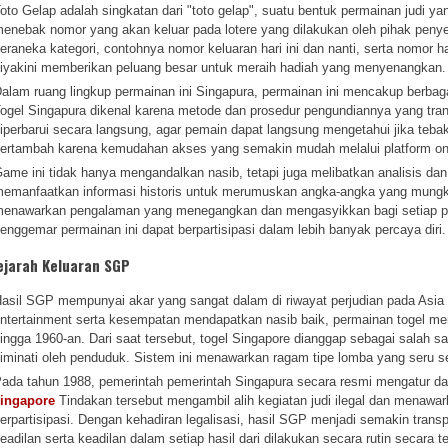
oto Gelap adalah singkatan dari "toto gelap", suatu bentuk permainan judi yang
enebak nomor yang akan keluar pada lotere yang dilakukan oleh pihak penye
eraneka kategori, contohnya nomor keluaran hari ini dan nanti, serta nomor h
iyakini memberikan peluang besar untuk meraih hadiah yang menyenangkan.
alam ruang lingkup permainan ini Singapura, permainan ini mencakup berbag
ogel Singapura dikenal karena metode dan prosedur pengundiannya yang transp
iperbarui secara langsung, agar pemain dapat langsung mengetahui jika tebak
ertambah karena kemudahan akses yang semakin mudah melalui platform onl
ame ini tidak hanya mengandalkan nasib, tetapi juga melibatkan analisis da
emanfaatkan informasi historis untuk merumuskan angka-angka yang mungkin
enawarkan pengalaman yang menegangkan dan mengasyikkan bagi setiap pema
enggemar permainan ini dapat berpartisipasi dalam lebih banyak percaya diri.
ejarah Keluaran SGP
asil SGP mempunyai akar yang sangat dalam di riwayat perjudian pada Asia
ntertainment serta kesempatan mendapatkan nasib baik, permainan togel me
ingga 1960-an. Dari saat tersebut, togel Singapore dianggap sebagai salah sa
iminati oleh penduduk. Sistem ini menawarkan ragam tipe lomba yang seru s
ada tahun 1988, pemerintah pemerintah Singapura secara resmi mengatur da
ingapore
Tindakan tersebut mengambil alih kegiatan judi ilegal dan menaw
erpartisipasi. Dengan kehadiran legalisasi, hasil SGP menjadi semakin tra
eadilan serta keadilan dalam setiap hasil dari dilakukan secara rutin secara te