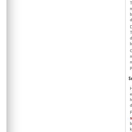
T
m
b
d
D
T
d
b
G
m
m
p
S
H
e
h
d
P
s
b
k