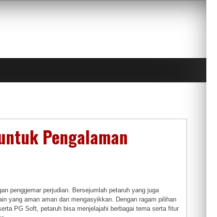
 untuk Pengalaman
langan penggemar perjudian. Bersejumlah petaruh yang juga
rmain yang aman aman dan mengasyikkan. Dengan ragam pilihan
rta PG Soft, petaruh bisa menjelajahi berbagai tema serta fitur