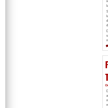
r
l
S
l
d
d
D
s
n
O
D
a
m
m