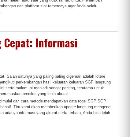
k larut malam atau saat yang tidak ramai, untuk menambah
angan dari platform slot terpercaya agar Anda selalu
.
g Cepat: Informasi
kat. Salah satunya yang paling paling digemari adalah lotere
engikuti perkembangan hasil keluaran keluaran SGP langsung
ni serta malam ini menjadi sangat penting, terutama untuk
erumuskan prediksi yang lebih akurat.
, dimulai dari cara metode mendapatkan data togel SGP SGP
prehensif. Tim kami akan memberikan update langsung mengenai
n adanya informasi yang akurat serta terbaru, Anda bisa lebih