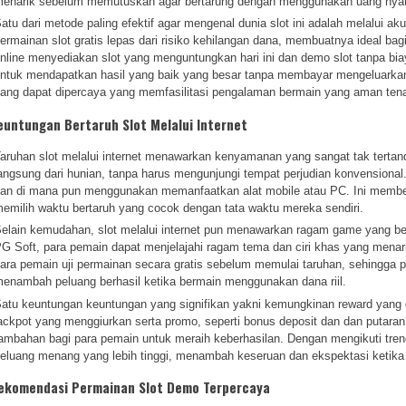
enarik sebelum memutuskan agar bertarung dengan menggunakan uang nya
atu dari metode paling efektif agar mengenal dunia slot ini adalah melalui
ermainan slot gratis lepas dari risiko kehilangan dana, membuatnya ideal ba
nline menyediakan slot yang menguntungkan hari ini dan demo slot tanpa b
ntuk mendapatkan hasil yang baik yang besar tanpa membayar mengeluarkan bi
ang dapat dipercaya yang memfasilitasi pengalaman bermain yang aman te
euntungan Bertaruh Slot Melalui Internet
aruhan slot melalui internet menawarkan kenyamanan yang sangat tak tertan
angsung dari hunian, tanpa harus mengunjungi tempat perjudian konvensional
an di mana pun menggunakan memanfaatkan alat mobile atau PC. Ini membe
emilih waktu bertaruh yang cocok dengan tata waktu mereka sendiri.
elain kemudahan, slot melalui internet pun menawarkan ragam game yang be
G Soft, para pemain dapat menjelajahi ragam tema dan ciri khas yang men
ara pemain uji permainan secara gratis sebelum memulai taruhan, sehingga
enambah peluang berhasil ketika bermain menggunakan dana riil.
atu keuntungan keuntungan yang signifikan yakni kemungkinan reward yang 
ackpot yang menggiurkan serta promo, seperti bonus deposit dan dan putaran
ambahan bagi para pemain untuk meraih keberhasilan. Dengan mengikuti trend
eluang menang yang lebih tinggi, menambah keseruan dan ekspektasi ketika 
ekomendasi Permainan Slot Demo Terpercaya