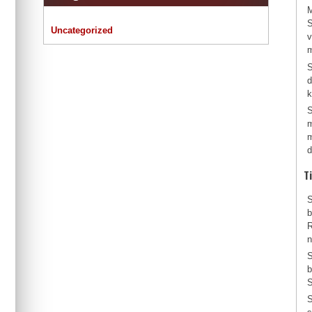
M
S
Uncategorized
v
m
S
d
k
S
m
m
d
T
S
b
R
n
S
b
S
S