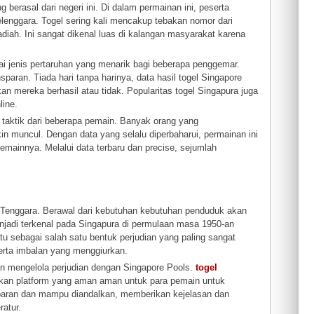
 berasal dari negeri ini. Di dalam permainan ini, peserta
lenggara. Togel sering kali mencakup tebakan nomor dari
adiah. Ini sangat dikenal luas di kalangan masyarakat karena
ai jenis pertaruhan yang menarik bagi beberapa penggemar.
aran. Tiada hari tanpa harinya, data hasil togel Singapore
an mereka berhasil atau tidak. Popularitas togel Singapura juga
ine.
n taktik dari beberapa pemain. Banyak orang yang
 muncul. Dengan data yang selalu diperbaharui, permainan ini
innya. Melalui data terbaru dan precise, sejumlah
 Tenggara. Berawal dari kebutuhan kebutuhan penduduk akan
njadi terkenal pada Singapura di permulaan masa 1950-an
tu sebagai salah satu bentuk perjudian yang paling sangat
erta imbalan yang menggiurkan.
n mengelola perjudian dengan Singapore Pools.
togel
arkan platform yang aman aman untuk para pemain untuk
nsparan dan mampu diandalkan, memberikan kejelasan dan
ratur.