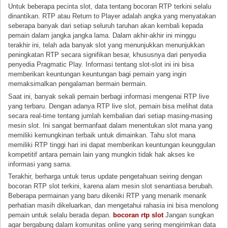
Untuk beberapa pecinta slot, data tentang bocoran RTP terkini selalu
dinantikan. RTP atau Return to Player adalah angka yang menyatakan
seberapa banyak dari setiap seluruh taruhan akan kembali kepada
pemain dalam jangka jangka lama. Dalam akhir-akhir ini minggu
terakhir ini, telah ada banyak slot yang menunjukkan menunjukkan
peningkatan RTP secara signifikan besar, khususnya dari penyedia
penyedia Pragmatic Play. Informasi tentang slot-slot ini ini bisa
memberikan keuntungan keuntungan bagi pemain yang ingin
memaksimalkan pengalaman bermain bermain.
Saat ini, banyak sekali pemain berbagi informasi mengenai RTP live
yang terbaru. Dengan adanya RTP live slot, pemain bisa melihat data
secara real-time tentang jumlah kembalian dari setiap masing-masing
mesin slot. Ini sangat bermanfaat dalam menentukan slot mana yang
memiliki kemungkinan terbaik untuk dimainkan. Tahu slot mana
memiliki RTP tinggi hari ini dapat memberikan keuntungan keunggulan
kompetitif antara pemain lain yang mungkin tidak hak akses ke
informasi yang sama.
Terakhir, berharga untuk terus update pengetahuan seiring dengan
bocoran RTP slot terkini, karena alam mesin slot senantiasa berubah.
Beberapa permainan yang baru dikeniki RTP yang menarik menarik
perhatian masih dikeluarkan, dan mengetahui rahasia ini bisa menolong
pemain untuk selalu berada depan.
bocoran rtp slot
Jangan sungkan
agar bergabung dalam komunitas online yang sering mengirimkan data