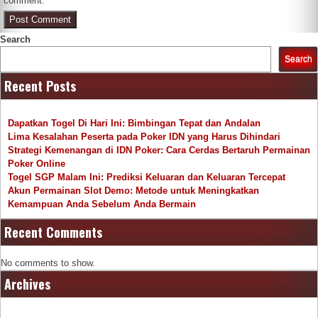
comment.
Search
Search
Recent Posts
Dapatkan Togel Di Hari Ini: Bimbingan Tepat dan Andalan
Lima Kesalahan Peserta pada Poker IDN yang Harus Dihindari
Strategi Kemenangan di IDN Poker: Cara Cerdas Bertaruh Permainan
Poker Online
Togel SGP Malam Ini: Prediksi Keluaran dan Keluaran Tercepat
Akun Permainan Slot Demo: Metode untuk Meningkatkan
Kemampuan Anda Sebelum Anda Bermain
Recent Comments
No comments to show.
Archives