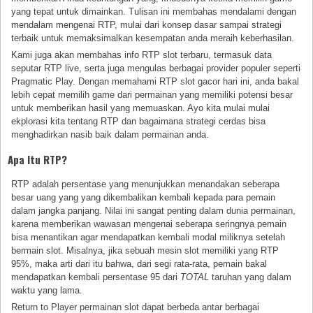
yang tepat untuk dimainkan. Tulisan ini membahas mendalami dengan
mendalam mengenai RTP, mulai dari konsep dasar sampai strategi
terbaik untuk memaksimalkan kesempatan anda meraih keberhasilan.
Kami juga akan membahas info RTP slot terbaru, termasuk data
seputar RTP live, serta juga mengulas berbagai provider populer seperti
Pragmatic Play. Dengan memahami RTP slot gacor hari ini, anda bakal
lebih cepat memilih game dari permainan yang memiliki potensi besar
untuk memberikan hasil yang memuaskan. Ayo kita mulai mulai
ekplorasi kita tentang RTP dan bagaimana strategi cerdas bisa
menghadirkan nasib baik dalam permainan anda.
Apa Itu RTP?
RTP adalah persentase yang menunjukkan menandakan seberapa
besar uang yang yang dikembalikan kembali kepada para pemain
dalam jangka panjang. Nilai ini sangat penting dalam dunia permainan,
karena memberikan wawasan mengenai seberapa seringnya pemain
bisa menantikan agar mendapatkan kembali modal miliknya setelah
bermain slot. Misalnya, jika sebuah mesin slot memiliki yang RTP
95%, maka arti dari itu bahwa, dari segi rata-rata, pemain bakal
mendapatkan kembali persentase 95 dari
TOTAL
taruhan yang dalam
waktu yang lama.
Return to Player permainan slot dapat berbeda antar berbagai