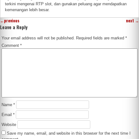
terkini mengenai RTP slot, dan gunakan peluang agar mendapatkan
kemenangan lebih besar.
←
previous
next
→
Leave a Reply
Your email address will not be published.
Required fields are marked
*
Comment
*
Name
*
Email
*
Website
Save my name, email, and website in this browser for the next time I