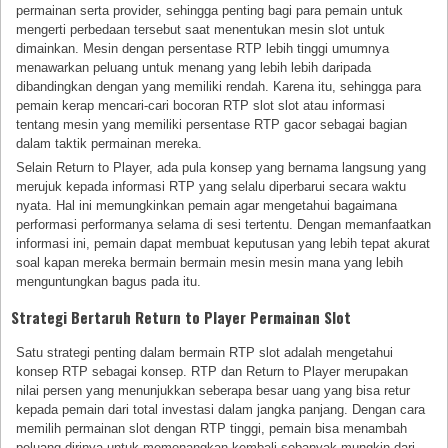
permainan serta provider, sehingga penting bagi para pemain untuk
mengerti perbedaan tersebut saat menentukan mesin slot untuk
dimainkan. Mesin dengan persentase RTP lebih tinggi umumnya
menawarkan peluang untuk menang yang lebih lebih daripada
dibandingkan dengan yang memiliki rendah. Karena itu, sehingga para
pemain kerap mencari-cari bocoran RTP slot slot atau informasi
tentang mesin yang memiliki persentase RTP gacor sebagai bagian
dalam taktik permainan mereka.
Selain Return to Player, ada pula konsep yang bernama langsung yang
merujuk kepada informasi RTP yang selalu diperbarui secara waktu
nyata. Hal ini memungkinkan pemain agar mengetahui bagaimana
performasi performanya selama di sesi tertentu. Dengan memanfaatkan
informasi ini, pemain dapat membuat keputusan yang lebih tepat akurat
soal kapan mereka bermain bermain mesin mesin mana yang lebih
menguntungkan bagus pada itu.
Strategi Bertaruh Return to Player Permainan Slot
Satu strategi penting dalam bermain RTP slot adalah mengetahui
konsep RTP sebagai konsep. RTP dan Return to Player merupakan
nilai persen yang menunjukkan seberapa besar uang yang bisa retur
kepada pemain dari total investasi dalam jangka panjang. Dengan cara
memilih permainan slot dengan RTP tinggi, pemain bisa menambah
peluang dirinya untuk memenangkan kembali sebanyak mungkin dari