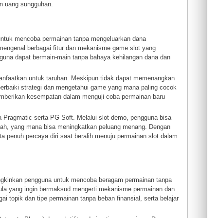
an uang sungguhan.
untuk mencoba permainan tanpa mengeluarkan dana
mengenal berbagai fitur dan mekanisme game slot yang
engguna dapat bermain-main tanpa bahaya kehilangan dana dan
manfaatkan untuk taruhan. Meskipun tidak dapat memenangkan
erbaiki strategi dan mengetahui game yang mana paling cocok
 memberikan kesempatan dalam menguji coba permainan baru
Pragmatic serta PG Soft. Melalui slot demo, pengguna bisa
hadiah, yang mana bisa meningkatkan peluang menang. Dengan
a penuh percaya diri saat beralih menuju permainan slot dalam
ungkinkan pengguna untuk mencoba beragam permainan tanpa
emula yang ingin bermaksud mengerti mekanisme permainan dan
ai topik dan tipe permainan tanpa beban finansial, serta belajar