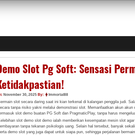
Demo Slot Pg Soft: Sensasi Per
Ketidakpastian!
n:
November 30, 2025
By:
Immortal88
ermain slot secara daring saat ini kian terkenal di kalangan penggila judi.
ecara tanpa risiko yakni melalui demonstrasi slot. Memanfaatkan akun akun
ermasuk slot demo buatan PG Soft dan PragmaticPlay, tanpa harus mengelu
elebihan slot demo slot demo ialah memberikan kesempatan mesin slot agar me
embayaran tanpa tekanan psikologis uang. Selain hal tersebut, banyak sekal
erta demo slot yang juga dapat untuk siapa pun, sehingga perjalanan bermain