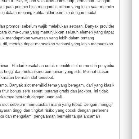
rn to Player) dan volatilitas dari setiap permainan. Dengan
 para pemain bisa mengambil pilihan yang lebih saat memilih
ang dalam menang ketika akhir bermain dengan modal
n dan promosi sebelum wajib melakukan setoran. Banyak provider
cara cuma-cuma yang menunjukkan seluruh elemen yang dapat
tuk mendapatkan wawasan yang lebih dalam tentang
l riil, mereka dapat merasakan sensasi yang lebih memuaskan.
ainan. Hindari kesalahan untuk memilih slot demo dari penyedia
as tinggi dan mekanisme permainan yang adil. Melihat ulasan
kmatan bermain slot tersebut.
 demo. Banyak slot memiliki tema yang beragam, dari yang klasik
itur bonus seru seperti putaran gratis dan jackpot. Ini tidak
khirnya bertaruh dengan uang asli.
o slot sebelum memutuskan mana yang tepat. Dengan menguji
ran tinggi dan tingkat risiko yang cocok dengan preferensi
entu dan mengalami pengalaman bermain tanpa ancaman