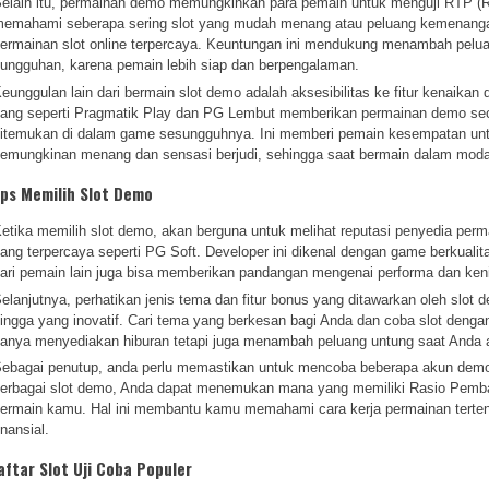
elain itu, permainan demo memungkinkan para pemain untuk menguji RTP (Retu
emahami seberapa sering slot yang mudah menang atau peluang kemenangan,
ermainan slot online terpercaya. Keuntungan ini mendukung menambah pelu
ungguhan, karena pemain lebih siap dan berpengalaman.
eunggulan lain dari bermain slot demo adalah aksesibilitas ke fitur kenaika
ang seperti Pragmatik Play dan PG Lembut memberikan permainan demo se
itemukan di dalam game sesungguhnya. Ini memberi pemain kesempatan un
emungkinan menang dan sensasi berjudi, sehingga saat bermain dalam moda
ips Memilih Slot Demo
etika memilih slot demo, akan berguna untuk melihat reputasi penyedia perm
ang terpercaya seperti PG Soft. Developer ini dikenal dengan game berkualit
ari pemain lain juga bisa memberikan pandangan mengenai performa dan keni
elanjutnya, perhatikan jenis tema dan fitur bonus yang ditawarkan oleh slot
ingga yang inovatif. Cari tema yang berkesan bagi Anda dan coba slot dengan f
anya menyediakan hiburan tetapi juga menambah peluang untung saat Anda a
ebagai penutup, anda perlu memastikan untuk mencoba beberapa akun dem
erbagai slot demo, Anda dapat menemukan mana yang memiliki Rasio Pembaya
ermain kamu. Hal ini membantu kamu memahami cara kerja permainan tert
inansial.
aftar Slot Uji Coba Populer