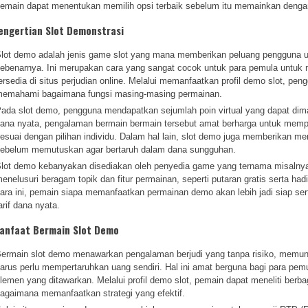
emain dapat menentukan memilih opsi terbaik sebelum itu memainkan deng
engertian Slot Demonstrasi
lot demo adalah jenis game slot yang mana memberikan peluang pengguna 
ebenarnya. Ini merupakan cara yang sangat cocok untuk para pemula untuk 
ersedia di situs perjudian online. Melalui memanfaatkan profil demo slot, p
emahami bagaimana fungsi masing-masing permainan.
ada slot demo, pengguna mendapatkan sejumlah poin virtual yang dapat di
ana nyata, pengalaman bermain bermain tersebut amat berharga untuk memp
esuai dengan pilihan individu. Dalam hal lain, slot demo juga memberikan
ebelum memutuskan agar bertaruh dalam dana sungguhan.
lot demo kebanyakan disediakan oleh penyedia game yang ternama misalnya 
enelusuri beragam topik dan fitur permainan, seperti putaran gratis serta 
ara ini, pemain siapa memanfaatkan permainan demo akan lebih jadi siap sert
arif dana nyata.
anfaat Bermain Slot Demo
ermain slot demo menawarkan pengalaman berjudi yang tanpa risiko, mem
arus perlu mempertaruhkan uang sendiri. Hal ini amat berguna bagi para p
lemen yang ditawarkan. Melalui profil demo slot, pemain dapat meneliti berbag
agaimana memanfaatkan strategi yang efektif.