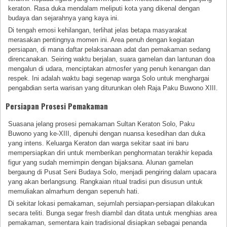
keraton. Rasa duka mendalam meliputi kota yang dikenal dengan
budaya dan sejarahnya yang kaya ini.
Di tengah emosi kehilangan, terlihat jelas betapa masyarakat
merasakan pentingnya momen ini. Area penuh dengan kegiatan
persiapan, di mana daftar pelaksanaan adat dan pemakaman sedang
direncanakan. Seiring waktu berjalan, suara gamelan dan lantunan doa
mengalun di udara, menciptakan atmosfer yang penuh kenangan dan
respek. Ini adalah waktu bagi segenap warga Solo untuk menghargai
pengabdian serta warisan yang diturunkan oleh Raja Paku Buwono XIII.
Persiapan Prosesi Pemakaman
Suasana jelang prosesi pemakaman Sultan Keraton Solo, Paku
Buwono yang ke-XIII, dipenuhi dengan nuansa kesedihan dan duka
yang intens. Keluarga Keraton dan warga sekitar saat ini baru
mempersiapkan diri untuk memberikan penghormatan terakhir kepada
figur yang sudah memimpin dengan bijaksana. Alunan gamelan
bergaung di Pusat Seni Budaya Solo, menjadi pengiring dalam upacara
yang akan berlangsung. Rangkaian ritual tradisi pun disusun untuk
memuliakan almarhum dengan sepenuh hati.
Di sekitar lokasi pemakaman, sejumlah persiapan-persiapan dilakukan
secara teliti. Bunga segar fresh diambil dan ditata untuk menghias area
pemakaman, sementara kain tradisional disiapkan sebagai penanda