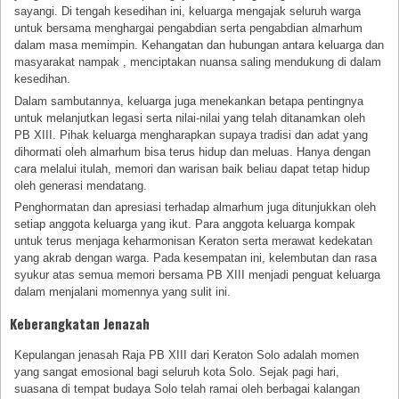
sayangi. Di tengah kesedihan ini, keluarga mengajak seluruh warga
untuk bersama menghargai pengabdian serta pengabdian almarhum
dalam masa memimpin. Kehangatan dan hubungan antara keluarga dan
masyarakat nampak , menciptakan nuansa saling mendukung di dalam
kesedihan.
Dalam sambutannya, keluarga juga menekankan betapa pentingnya
untuk melanjutkan legasi serta nilai-nilai yang telah ditanamkan oleh
PB XIII. Pihak keluarga mengharapkan supaya tradisi dan adat yang
dihormati oleh almarhum bisa terus hidup dan meluas. Hanya dengan
cara melalui itulah, memori dan warisan baik beliau dapat tetap hidup
oleh generasi mendatang.
Penghormatan dan apresiasi terhadap almarhum juga ditunjukkan oleh
setiap anggota keluarga yang ikut. Para anggota keluarga kompak
untuk terus menjaga keharmonisan Keraton serta merawat kedekatan
yang akrab dengan warga. Pada kesempatan ini, kelembutan dan rasa
syukur atas semua memori bersama PB XIII menjadi penguat keluarga
dalam menjalani momennya yang sulit ini.
Keberangkatan Jenazah
Kepulangan jenasah Raja PB XIII dari Keraton Solo adalah momen
yang sangat emosional bagi seluruh kota Solo. Sejak pagi hari,
suasana di tempat budaya Solo telah ramai oleh berbagai kalangan