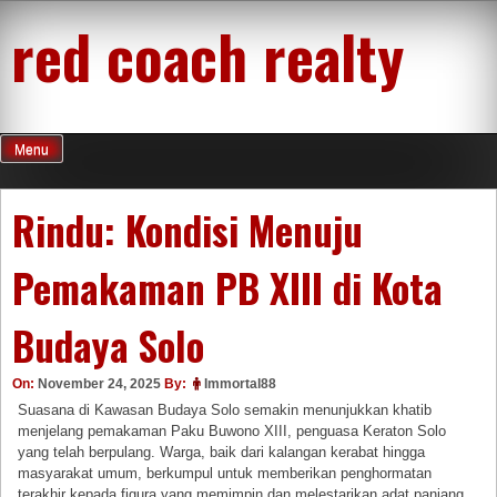
Skip
red coach realty
to
content
Menu
Rindu: Kondisi Menuju
Pemakaman PB XIII di Kota
Budaya Solo
On:
November 24, 2025
By:
Immortal88
Suasana di Kawasan Budaya Solo semakin menunjukkan khatib
menjelang pemakaman Paku Buwono XIII, penguasa Keraton Solo
yang telah berpulang. Warga, baik dari kalangan kerabat hingga
masyarakat umum, berkumpul untuk memberikan penghormatan
terakhir kepada figura yang memimpin dan melestarikan adat panjang