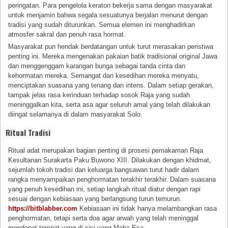
peringatan. Para pengelola keraton bekerja sama dengan masyarakat
untuk menjamin bahwa segala sesuatunya berjalan menurut dengan
tradisi yang sudah diturunkan. Semua elemen ini menghadirkan
atmosfer sakral dan penuh rasa hormat.
Masyarakat pun hendak berdatangan untuk turut merasakan peristiwa
penting ini. Mereka mengenakan pakaian batik tradisional original Jawa
dan menggenggam karangan bunga sebagai tanda cinta dan
kehormatan mereka. Semangat dan kesedihan mereka menyatu,
menciptakan suasana yang tenang dan intens. Dalam setiap gerakan,
tampak jelas rasa kerinduan terhadap sosok Raja yang sudah
meninggalkan kita, serta asa agar seluruh amal yang telah dilakukan
diingat selamanya di dalam masyarakat Solo.
Ritual Tradisi
Ritual adat merupakan bagian penting di prosesi pemakaman Raja
Kesultanan Surakarta Paku Buwono XIII. Dilakukan dengan khidmat,
sejumlah tokoh tradisi dan keluarga bangsawan turut hadir dalam
rangka menyampaikan penghormatan terakhir terakhir. Dalam suasana
yang penuh kesedihan ini, setiap langkah ritual diatur dengan rapi
sesuai dengan kebiasaan yang berlangsung turun temurun.
https://bitblabber.com
Kebiasaan ini tidak hanya melambangkan rasa
penghormatan, tetapi serta doa agar arwah yang telah meninggal
mendapat tempat yang di sisi yang Maha Esa.