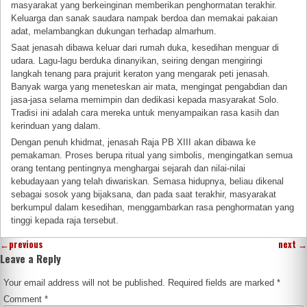
masyarakat yang berkeinginan memberikan penghormatan terakhir.
Keluarga dan sanak saudara nampak berdoa dan memakai pakaian
adat, melambangkan dukungan terhadap almarhum.
Saat jenasah dibawa keluar dari rumah duka, kesedihan menguar di
udara. Lagu-lagu berduka dinanyikan, seiring dengan mengiringi
langkah tenang para prajurit keraton yang mengarak peti jenasah.
Banyak warga yang meneteskan air mata, mengingat pengabdian dan
jasa-jasa selama memimpin dan dedikasi kepada masyarakat Solo.
Tradisi ini adalah cara mereka untuk menyampaikan rasa kasih dan
kerinduan yang dalam.
Dengan penuh khidmat, jenasah Raja PB XIII akan dibawa ke
pemakaman. Proses berupa ritual yang simbolis, mengingatkan semua
orang tentang pentingnya menghargai sejarah dan nilai-nilai
kebudayaan yang telah diwariskan. Semasa hidupnya, beliau dikenal
sebagai sosok yang bijaksana, dan pada saat terakhir, masyarakat
berkumpul dalam kesedihan, menggambarkan rasa penghormatan yang
tinggi kepada raja tersebut.
←
previous
next
→
Leave a Reply
Your email address will not be published.
Required fields are marked
*
Comment
*