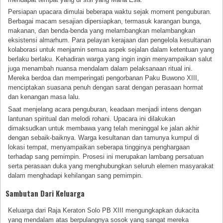
Persiapan upacara dimulai beberapa waktu sejak moment penguburan.
Berbagai macam sesajian dipersiapkan, termasuk karangan bunga,
makanan, dan benda-benda yang melambangkan melambangkan
eksistensi almarhum. Para pelayan kerajaan dan pengelola kesultanan
kolaborasi untuk menjamin semua aspek sejalan dalam ketentuan yang
berlaku berlaku. Kehadiran warga yang ingin ingin menyampaikan salut
juga menambah nuansa mendalam dalam pelaksanaan ritual ini.
Mereka berdoa dan memperingati pengorbanan Paku Buwono XIII,
menciptakan suasana penuh dengan sarat dengan perasaan hormat
dan kenangan masa lalu.
Saat menjelang acara penguburan, keadaan menjadi intens dengan
lantunan spiritual dan melodi rohani. Upacara ini dilakukan
dimaksudkan untuk membawa yang telah meninggal ke jalan akhir
dengan sebaik-baiknya. Warga kesultanan dan tamunya kumpul di
lokasi tempat, menyampaikan seberapa tingginya penghargaan
terhadap sang pemimpin. Prosesi ini merupakan lambang persatuan
serta perasaan duka yang menghubungkan seluruh elemen masyarakat
dalam menghadapi kehilangan sang pemimpin.
Sambutan Dari Keluarga
Keluarga dari Raja Keraton Solo PB XIII mengungkapkan dukacita
yang mendalam atas berpulangnya sosok yang sangat mereka