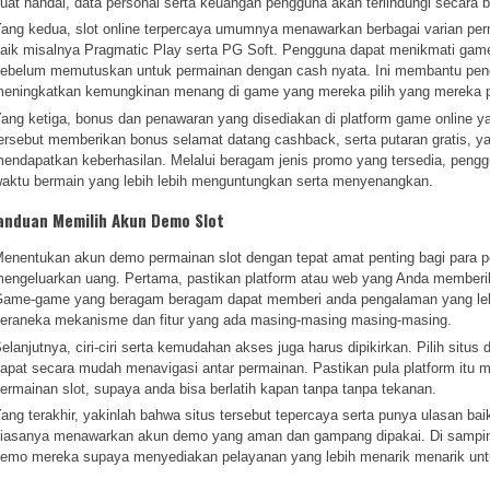
uat handal, data personal serta keuangan pengguna akan terlindungi secara b
ang kedua, slot online terpercaya umumnya menawarkan berbagai varian perma
aik misalnya Pragmatic Play serta PG Soft. Pengguna dapat menikmati game 
ebelum memutuskan untuk permainan dengan cash nyata. Ini membantu peng
eningkatkan kemungkinan menang di game yang mereka pilih yang mereka pi
ang ketiga, bonus dan penawaran yang disediakan di platform game online ya
ersebut memberikan bonus selamat datang cashback, serta putaran gratis,
endapatkan keberhasilan. Melalui beragam jenis promo yang tersedia, pen
aktu bermain yang lebih lebih menguntungkan serta menyenangkan.
anduan Memilih Akun Demo Slot
enentukan akun demo permainan slot dengan tepat amat penting bagi para 
engeluarkan uang. Pertama, pastikan platform atau web yang Anda member
ame-game yang beragam beragam dapat memberi anda pengalaman yang leb
eraneka mekanisme dan fitur yang ada masing-masing masing-masing.
elanjutnya, ciri-ciri serta kemudahan akses juga harus dipikirkan. Pilih si
apat secara mudah menavigasi antar permainan. Pastikan pula platform itu 
ermainan slot, supaya anda bisa berlatih kapan tanpa tanpa tekanan.
ang terakhir, yakinlah bahwa situs tersebut tepercaya serta punya ulasan baik
iasanya menawarkan akun demo yang aman dan gampang dipakai. Di samping i
emo mereka supaya menyediakan pelayanan yang lebih menarik menarik unt