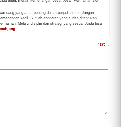
 Anda untuk meraih kemenangan besar besar. Permainan slot
laan uang yang amat penting dalam perjudian slot. Jangan
kemenangan kecil. Ikutilah anggaran yang sudah ditentukan
rmainan. Melalui disiplin dan strategi yang sesuai, Anda bisa
mahjong
next
→