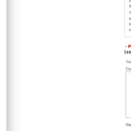
y
d
T
t
k
m
←
p
Lea
You
Co
N